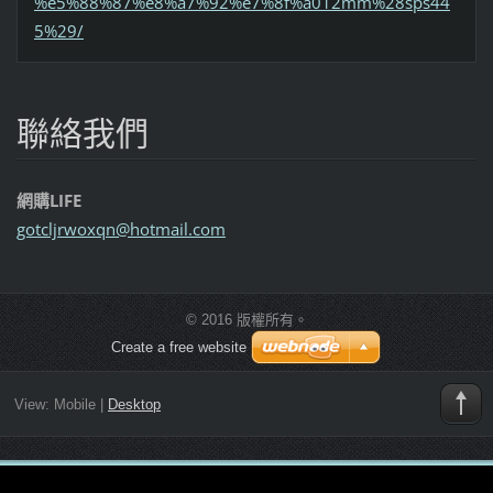
%e5%88%87%e8%a7%92%e7%8f%a012mm%28sps44
5%29/
聯絡我們
網購LIFE
gotcljrw
oxqn@hot
mail.com
© 2016 版權所有。
Create a free website
View:
Mobile
|
Desktop